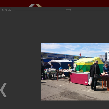
6
из
32
Мы создаем и развиваем объекты
недвижимости для вас
г.Кемерово, пр.Ленина, 61
(3842) 34-50-20,
kkioffice@kkinvest.ru
8-800-550-3525
Канал на Youtube
Фотогалерея