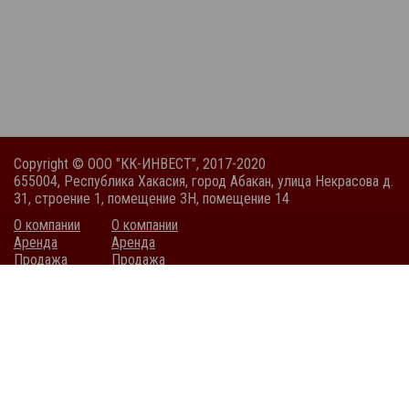
Copyright © ООО "КК-ИНВЕСТ", 2017-2020
655004, Республика Хакасия, город Абакан, улица Некрасова д.
31, строение 1, помещение 3Н, помещение 14
О компании
О компании
Аренда
Аренда
Продажа
Продажа
Покупка
Покупка
Тендеры
Тендеры
Быстро с 1С-Битрикс