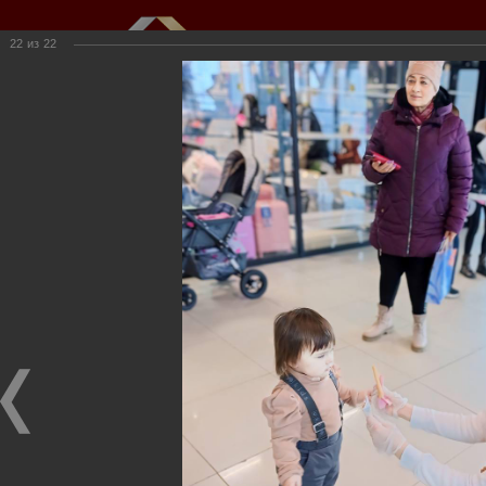
22
из
22
Мы создаем и развиваем объекты
недвижимости для вас
г.Кемерово, пр.Ленина, 61
(3842) 34-50-20,
kkioffice@kkinvest.ru
8-800-550-3525
Канал на Youtube
Фотогалерея