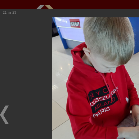
21
из
23
Мы создаем и развиваем объекты
недвижимости для вас
г.Кемерово, пр.Ленина, 61
(3842) 34-50-20,
kkioffice@kkinvest.ru
8-800-550-3525
Канал на Youtube
Фотогалерея