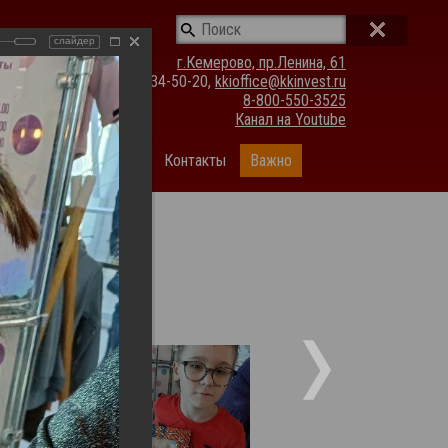
слайдер
г.Кемерово, пр.Ленина, 61
(3842) 34-50-20,
kkioffice@kkinvest.ru
8-800-550-3525
Канал на Youtube
ании
Фотогалерея
Контакты
Важно