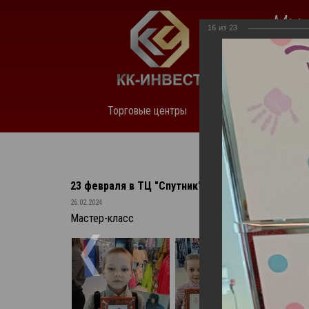
Мы 
16
из
23
нед
Торговые центры
О компании
Аренда
23 февраля в ТЦ "Спутник" г. Юрга
26.02.2024
Мастер-класс