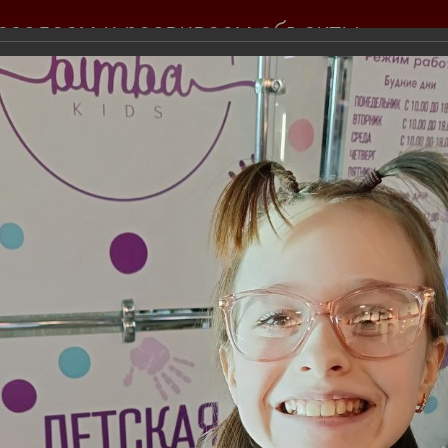
создаем и развиваем объекты
вижимости для вас
Продажа
Покупка
Тендеры
Инвесторам
События комп
Фотогалерея