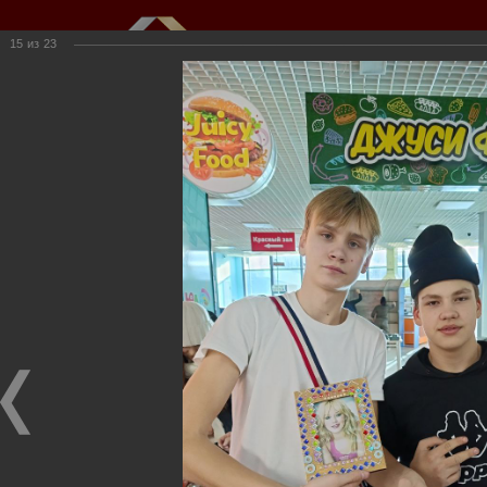
15
из
23
Мы создаем и развиваем объекты
недвижимости для вас
г.Кемерово, пр.Ленина, 61
(3842) 34-50-20,
kkioffice@kkinvest.ru
8-800-550-3525
Канал на Youtube
Фотогалерея