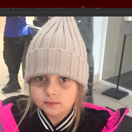
создаем и развиваем объекты
вижимости для вас
Продажа
Покупка
Тендеры
Инвесторам
События комп
Фотогалерея
 Хагги Вагги в ТЦ "Спутник" г. Топки