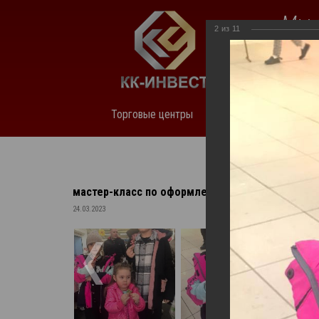
Мы 
2
из
11
нед
Торговые центры
О компании
Аренда
мастер-класс по оформлению деревянного значка
24.03.2023