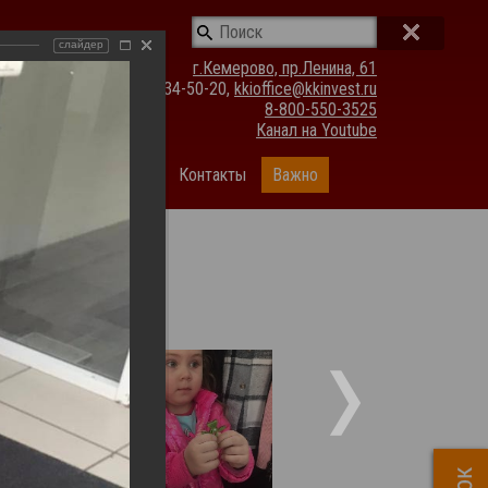
слайдер
г.Кемерово, пр.Ленина, 61
(3842) 34-50-20,
kkioffice@kkinvest.ru
8-800-550-3525
Канал на Youtube
ании
Фотогалерея
Контакты
Важно