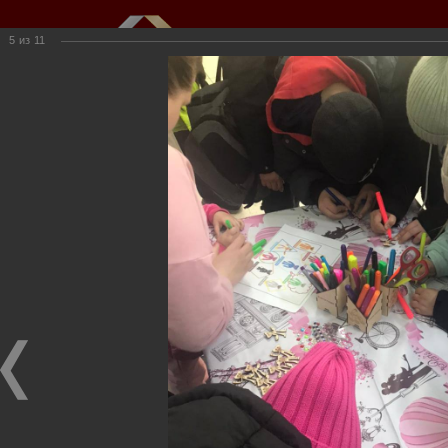
5
из
11
Мы создаем и развиваем объекты
недвижимости для вас
г.Кемерово, пр.Ленина, 61
(3842) 34-50-20,
kkioffice@kkinvest.ru
8-800-550-3525
Канал на Youtube
Фотогалерея