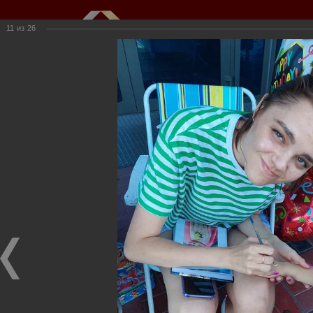
11
из
26
Мы создаем и развиваем объекты
недвижимости для вас
г.Кемерово, пр.Ленина, 61
(3842) 34-50-20,
kkioffice@kkinvest.ru
8-800-550-3525
Канал на Youtube
Фотогалерея