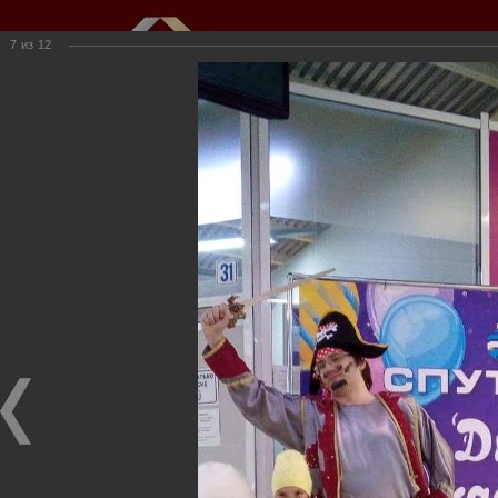
7
из
12
Мы создаем и развиваем объекты
недвижимости для вас
г.Кемерово, пр.Ленина, 61
(3842) 34-50-20,
kkioffice@kkinvest.ru
8-800-550-3525
Канал на Youtube
Фотогалерея