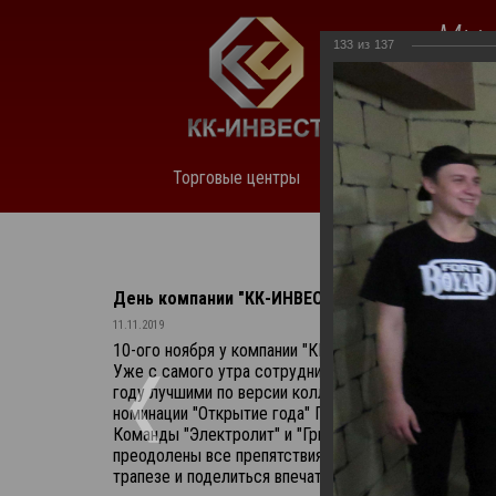
Мы 
133
из
137
нед
Торговые центры
О компании
Аренда
День компании "КК-ИНВЕСТ" - нам 14 лет!
11.11.2019
10-ого ноября у компании "КК-ИНВЕСТ" исполнилось 
Уже с самого утра сотрудников ждало поздравление
году лучшими по версии коллег стали: Евгений Зюзи
номинации "Открытие года" После официально проше
Команды "Электролит" и "Гринпис" посоревновались 
преодолены все препятствия и собрано более 12 ки
трапезе и поделиться впечатлениями. Таким был эт