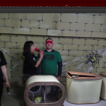
создаем и развиваем объекты
вижимости для вас
Продажа
Покупка
Тендеры
Инвесторам
События комп
Фотогалерея
14 лет! Поскольку этот праздник пришелся на выходной, основная ч
 от акционеров компании, а также прошло награждение самых акти
н в номинации "Самый ответственный работник года" Кристина Гурма
л небольшой сладкий фуршет. В конце же дня всех желающих ждало
друг с другом в различных конкурсах на смекалку, ловкость и ком
лограмм квестового золота :) После приключения участники и зрите
от День Рожденья компании. Надеемся, что юбилейный будет еще лу