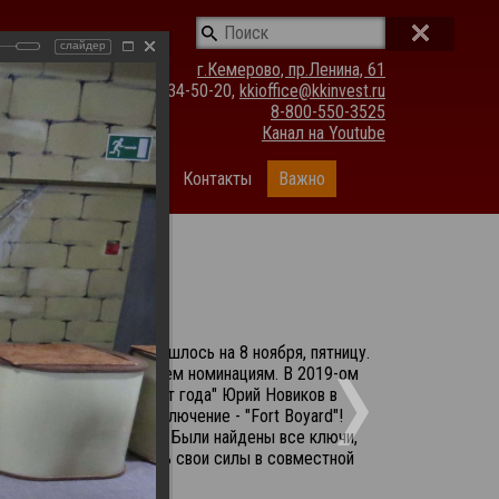
слайдер
г.Кемерово, пр.Ленина, 61
(3842) 34-50-20,
kkioffice@kkinvest.ru
8-800-550-3525
Канал на Youtube
ании
Фотогалерея
Контакты
Важно
асть поздравлений пришлось на 8 ноября, пятницу.
вных работников по трем номинациям. В 2019-ом
н в номинации "Активист года" Юрий Новиков в
 кооперативное приключение - "Fort Boyard"!
андное взаимодействие. Были найдены все ключи,
ли смогли восстановить свои силы в совместной
чше :)