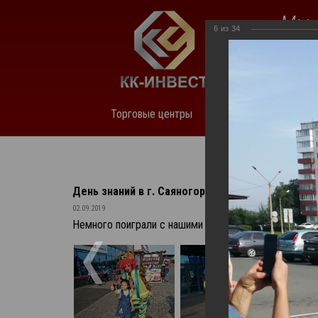
Мы 
6
из
34
нед
Торговые центры
О компании
Аренда
День знаний в г. Саяногорск
02.09.2019
Немного поиграли с нашими маленькими посетителям