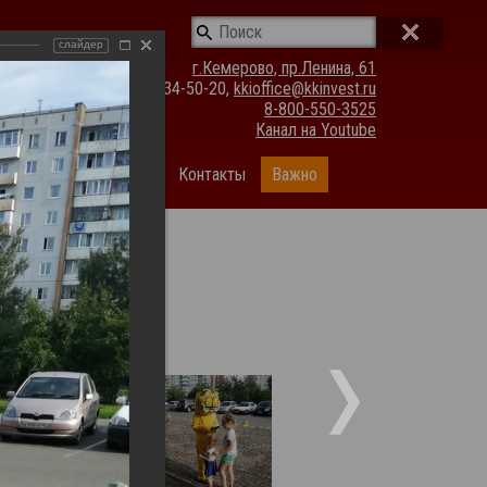
слайдер
г.Кемерово, пр.Ленина, 61
(3842) 34-50-20,
kkioffice@kkinvest.ru
8-800-550-3525
Канал на Youtube
ании
Фотогалерея
Контакты
Важно
аторами :)