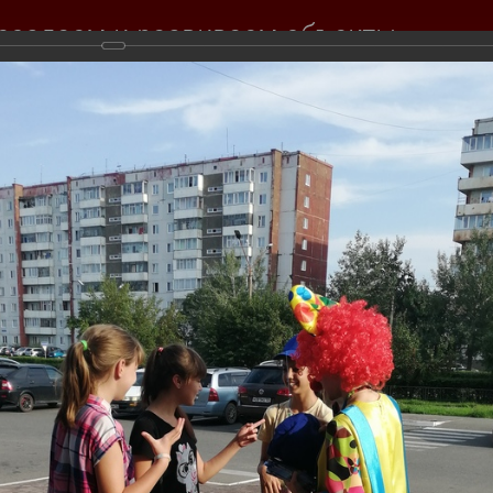
создаем и развиваем объекты
вижимости для вас
Продажа
Покупка
Тендеры
Инвесторам
События комп
Фотогалерея
и, подарили им радостные эмоции вместе с ростовой куклой и аним