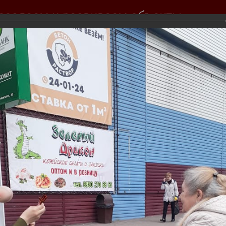
создаем и развиваем объекты
вижимости для вас
Продажа
Покупка
Тендеры
Инвесторам
События комп
Фотогалерея
ожившуюся традицию и с помощью нашего милого седого Дедушки 
орговый парк "Сотка" и торговый центр "Спутник" :)