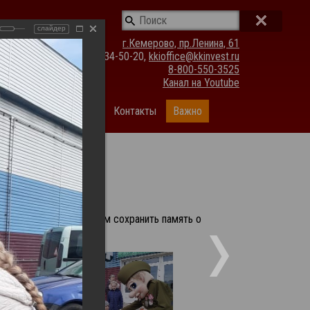
слайдер
г.Кемерово, пр.Ленина, 61
(3842) 34-50-20,
kkioffice@kkinvest.ru
8-800-550-3525
Канал на Youtube
ании
Фотогалерея
Контакты
Важно
Ветерана помочь людям сохранить память о