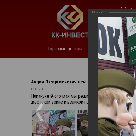
Мы 
10
из
26
нед
Торговые центры
О компании
Аренда
Акция "Георгиевская лента" 2019
08.05.2019
Накануне 9-ого мая мы решили поддержать уже сл
жестокой войне и великой победе. Акция затронула т