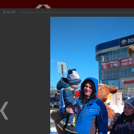
11
из
29
Мы создаем и развиваем объекты
недвижимости для вас
г.Кемерово, пр.Ленина, 61
(3842) 34-50-20,
kkioffice@kkinvest.ru
8-800-550-3525
Канал на Youtube
Фотогалерея