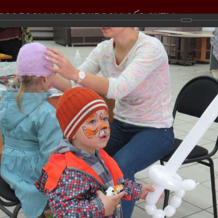
создаем и развиваем объекты
вижимости для вас
Продажа
Покупка
Тендеры
Инвесторам
События комп
Фотогалерея