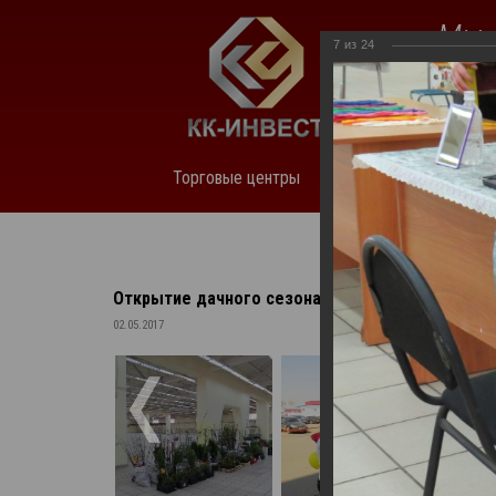
Мы 
7
из
24
нед
Торговые центры
О компании
Аренда
Открытие дачного сезона на "СОТКЕ"
02.05.2017