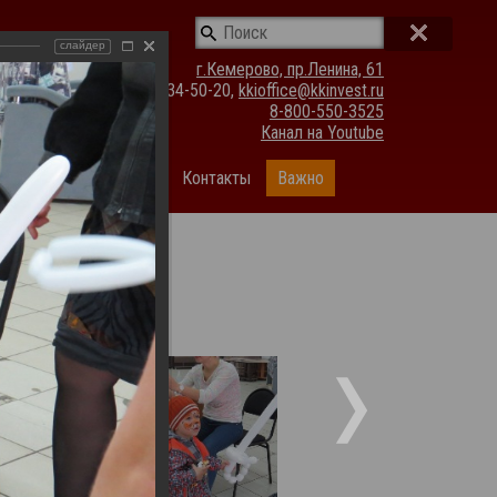
слайдер
г.Кемерово, пр.Ленина, 61
(3842) 34-50-20,
kkioffice@kkinvest.ru
8-800-550-3525
Канал на Youtube
ании
Фотогалерея
Контакты
Важно