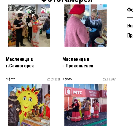
Фо
Но
Пр
Масленица в
Масленица в
г.Саяногорск
г.Прокопьевск
9 фото
8 фото
22.03.2021
22.03.2021