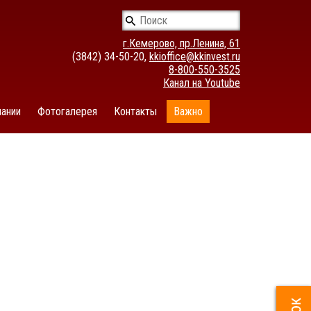
г.Кемерово, пр.Ленина, 61
(3842) 34-50-20,
kkioffice@kkinvest.ru
8-800-550-3525
Канал на Youtube
ании
Фотогалерея
Контакты
Важно