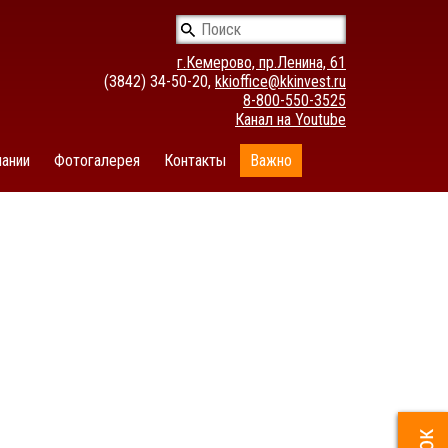
г.Кемерово, пр.Ленина, 61
(3842) 34-50-20,
kkioffice@kkinvest.ru
8-800-550-3525
Канал на Youtube
ании
Фотогалерея
Контакты
Важно